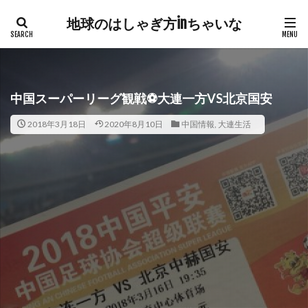
地球のはしゃぎ方inちゃいな
中国スーパーリーグ観戦⚽️大連一方VS北京国安
2018年3月18日
2020年8月10日
中国情報
,
大連生活