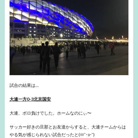
試合の結果は…
大連一方0-3北京国安
大連、ボロ負けでした。ホームなのにぃ〜
サッカー好きの旦那とお友達からすると、大連チームからは
やる気が感じられない試合だったと(ㆀ˘･з･˘)