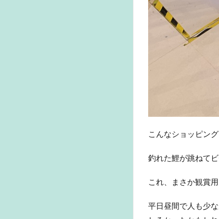
こんなショッピング
釣れた鯉が跳ねてビ
これ、まさか観賞用
平日昼間で人も少な