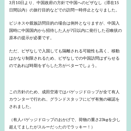
表」
3月10日より、中国政府の方針で中国へのビザなし（滞在15
を記
日間以内）の旅行目的などでの訪問一時停止となりました。
入！
3
ビジネスや親族訪問目的の場合は例外となりますが、中国入
大連
国時に中国国内から招待した人が7日以内に発行した召喚状の
空港
到着
原本の提示が必要です。
後の
問診
ただ、ビザなしで入国しても隔離される可能性も高く、移動
4
はかなり制限されるため、ビザなしでの中国訪問はずらせる
バス
のであれば時期をずらした方がベターでしょう。
に乗
って
自宅
ま
で！
この方針のため、成田空港ではバゲッジドロップが全て有人
隔離
カウンターで行われ、グランドスタッフにビザ有無の確認を
生活
スタ
されました。
ート
5
（有人バゲッジドロップのおかげで、荷物の重さ23kgを少し
おわ
超えてましたがスルーだったのでラッキー！）
りに