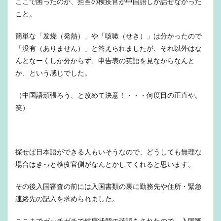
ここで困ったのが、担当の検疫官が中国語しか話せなかった
こと。
簡単な「发烧（発熱）」や「咳嗽（せき）」は分かったので
「没有（ありません）」と答えられましたが、それ以外はな
んとなーくしか分からず、申告表の英語を見ながらなんと
か、という感じでした。
（中国語頑張ろう、と改めて決意！・・・何度目の正直や。
笑）
探せば日本語ができる人もいそうなので、どうしても無理な
場合はきっと検疫官側がなんとかしてくれると思います。
その後入国審査の前には入国書類の裏に勤務先や住所・緊急
連絡先の記入を求められました。
ここまでガッチガチで健康状態の確認をされたので、入国審