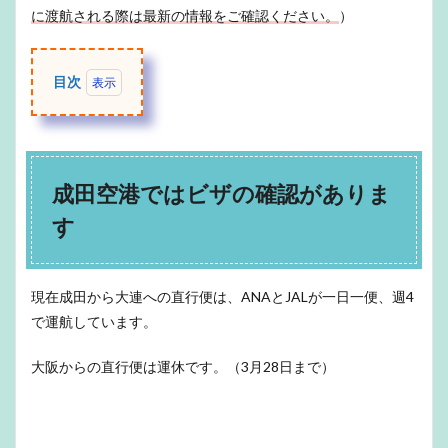
に渡航される際は最新の情報をご確認ください。
）
目次
1
成田
空港
では
ビザ
成田空港ではビザの確認がありま
の確
認が
す
あり
ます
2
現在成田から大連への直行便は、ANAとJALが一日一便、週4
大連
で運航しています。
到着
まで
に
大阪からの直行便は運休です。（3月28日まで）
「健
康状
態申
告