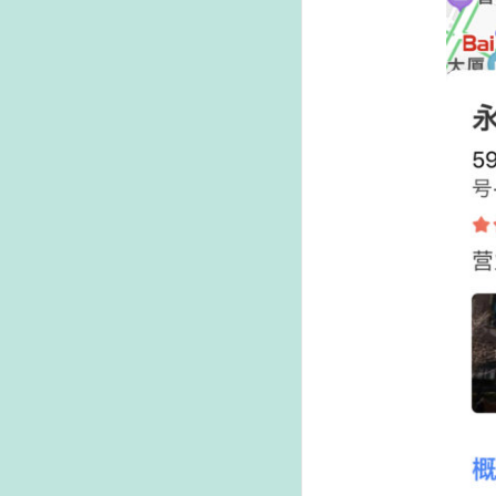
は
本
の
買
取
も
し
て
く
れ
る
6
日本
語の
本が
恋し
くな
った
ら永
東書