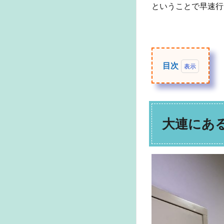
ということで早速行
目次
1
大連
にあ
る日
大連にあ
本書
籍専
門書
店：
永東
書店
（永
东书
店）
2