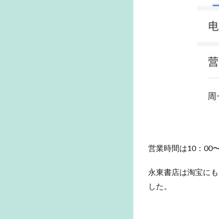
店
へ！
営業時間は10：0
永東書店は淘宝にも
した。