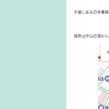
１０
倍以
大連にある日本書籍
上に
も
4
歴
場所は中山広場から
史・
地理
関係
書籍
には
輸入
規制
があ
る
5
永
東
書
店