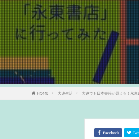
HOME
大連生活
大連でも日本書籍が買える！永東