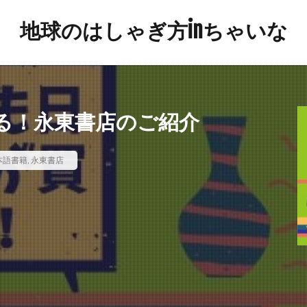
地球のはしゃぎ方inちゃいな
る！永東書店のご紹介
本語書籍
,
永東書店