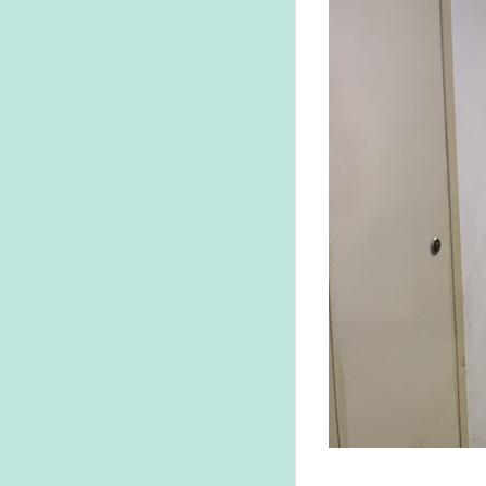
永
東
書
店
の
品
揃
え
3
本の
値段
は日
本円
の２
倍〜
３
倍、
物に
よっ
ては