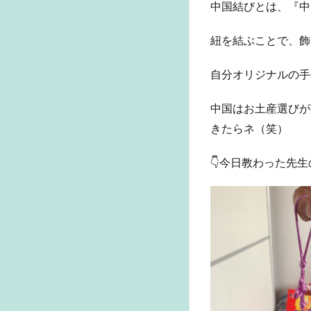
中国結びとは、『中
り
方
は
紐を結ぶことで、飾
ミ
サ
自分オリジナルの手
ン
ガ
中国はお土産選びが
み
た
きたらネ（笑）
い
👇今日教わった先