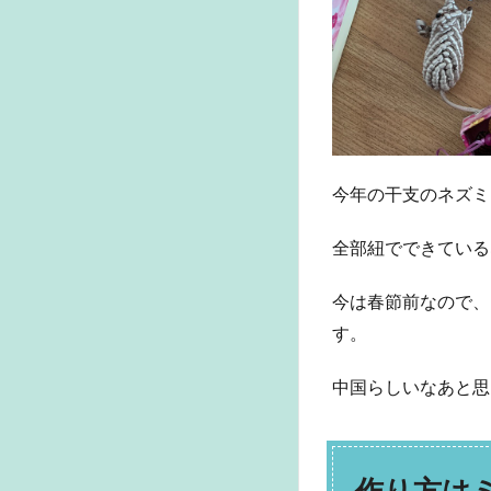
今年の干支のネズミ
全部紐でできている
今は春節前なので、
す。
中国らしいなあと思
作り方は