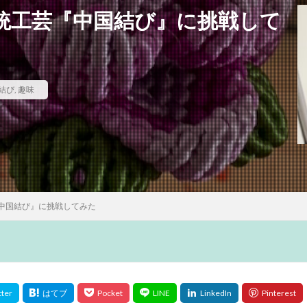
統工芸『中国結び』に挑戦して
結び
,
趣味
中国結び』に挑戦してみた