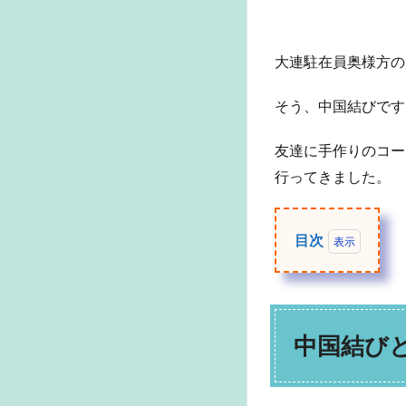
大連駐在員奥様方の
そう、中国結びです
友達に手作りのコー
行ってきました。
目次
1
中国
結び
と
中国結び
は？
2
作